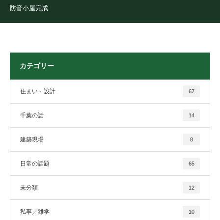
防音小屋完成
カテゴリー
住まい・設計
67
千葉の話
14
建築現場
8
日常の話題
65
未分類
12
私事／雑学
10