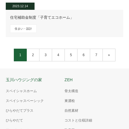
2023.12.14
住宅補助金制度「子育てエコホーム」
住まい・設計
1
2
3
4
5
6
7
»
玉川ハウジングの家
ZEH
スペイシャスホーム
骨太構造
スペイシャスベーシック
東濃桧
ひらやだてプラス
自然素材
ひらやだて
コストと仕様詳細