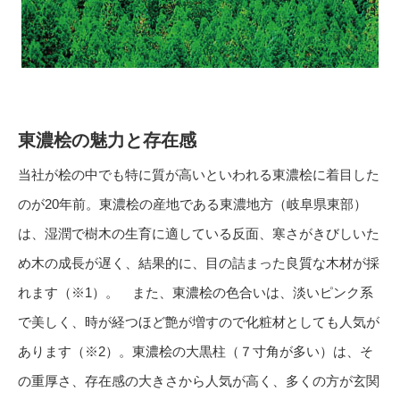
東濃桧の魅力と存在感
当社が桧の中でも特に質が高いといわれる東濃桧に着目した
のが20年前。東濃桧の産地である東濃地方（岐阜県東部）
は、湿潤で樹木の生育に適している反面、寒さがきびしいた
め木の成長が遅く、結果的に、目の詰まった良質な木材が採
れます（※1）。 また、東濃桧の色合いは、淡いピンク系
で美しく、時が経つほど艶が増すので化粧材としても人気が
あります（※2）。東濃桧の大黒柱（７寸角が多い）は、そ
の重厚さ、存在感の大きさから人気が高く、多くの方が玄関