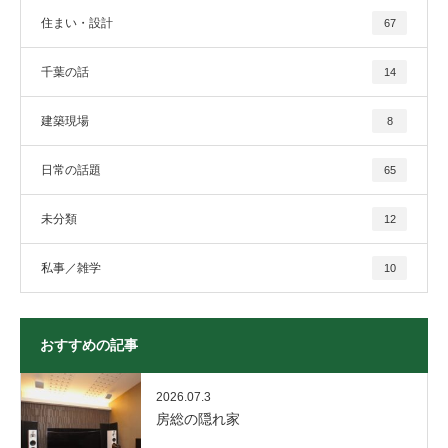
住まい・設計
67
千葉の話
14
建築現場
8
日常の話題
65
未分類
12
私事／雑学
10
おすすめの記事
2026.07.3
房総の隠れ家