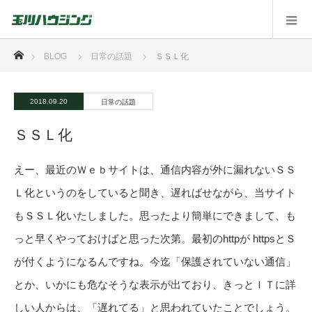
ホーム
BLOG
日常の話題
ＳＳＬ化
2018.09.20
日常の話題
ＳＳＬ化
えー、最近のＷｅｂサイトは、通信内容が外に漏れないＳＳ
Ｌ化というのをしていると聞き、遅ればせながら、当サイト
もＳＳＬ化いたしました。思ったより簡単にできまして、も
っと早くやっておけばと思った次第。最初のhttpが httpsとＳ
が付くようになるんですね。今迄「保護されていない通信」
とか、いかにも危なそうな表示が出ており、きっとＩＴに詳
しい人からは、「遅れてる」と思われていたことでしょう。