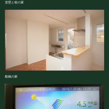
塗壁と桧の家
船橋の家