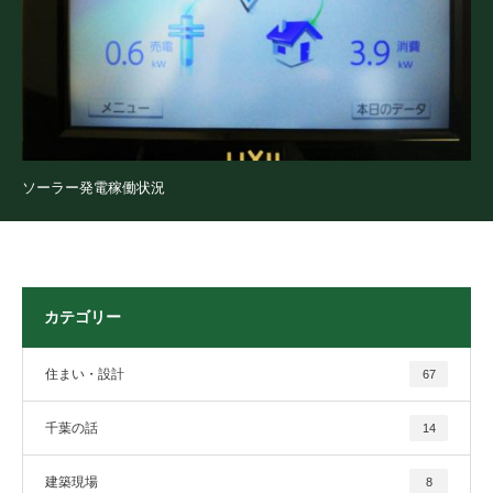
ソーラー発電稼働状況
カテゴリー
住まい・設計
67
千葉の話
14
建築現場
8