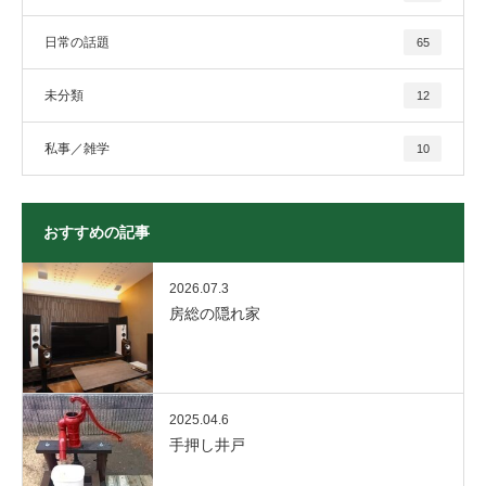
日常の話題
65
未分類
12
私事／雑学
10
おすすめの記事
2026.07.3
房総の隠れ家
2025.04.6
手押し井戸