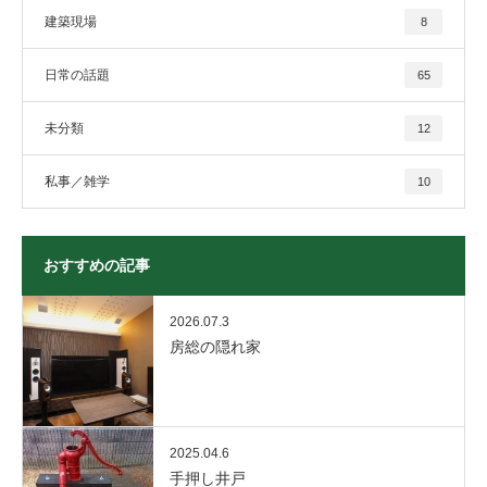
建築現場
8
日常の話題
65
未分類
12
私事／雑学
10
おすすめの記事
2026.07.3
房総の隠れ家
2025.04.6
手押し井戸