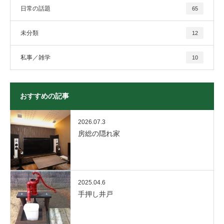
日常の話題
65
未分類
12
私事／雑学
10
おすすめの記事
2026.07.3
房総の隠れ家
2025.04.6
手押し井戸