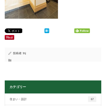
投稿者:
tnj
カテゴリー
住まい・設計
67