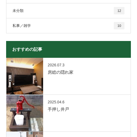
未分類
12
私事／雑学
10
おすすめの記事
2026.07.3
房総の隠れ家
2025.04.6
手押し井戸