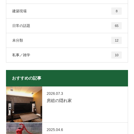
建築現場
8
日常の話題
65
未分類
12
私事／雑学
10
おすすめの記事
2026.07.3
房総の隠れ家
2025.04.6