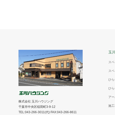
玉
スペ
スペ
ひら
ひら
アー
株式会社 玉川ハウジング
施工
千葉市中央区稲荷町3-9-12
TEL:043-266-3011(代) FAX:043-266-8611