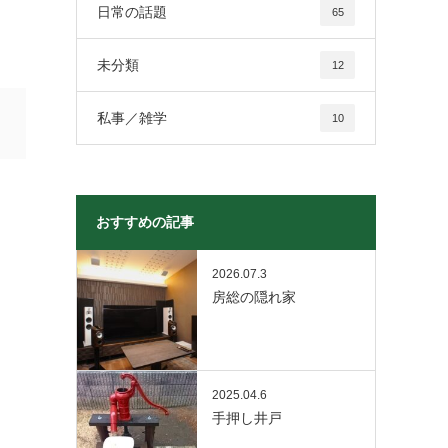
日常の話題
65
未分類
12
私事／雑学
10
おすすめの記事
2026.07.3
房総の隠れ家
2025.04.6
手押し井戸