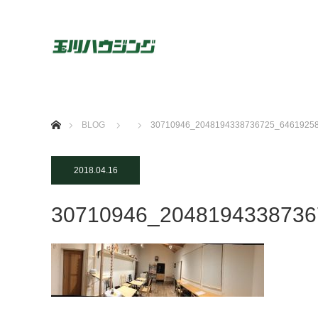
ホーム
BLOG
30710946_2048194338736725_6461925
2018.04.16
30710946_2048194338736