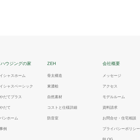
川ハウジングの家
ZEH
会社概要
イシャスホーム
骨太構造
メッセージ
イシャスベーシック
東濃桧
アクセス
やだてプラス
自然素材
モデルルーム
やだて
コストと仕様詳細
資料請求
バンホーム
防音室
お問合せ・住宅相談
事例
プライバシーポリシー
BLOG