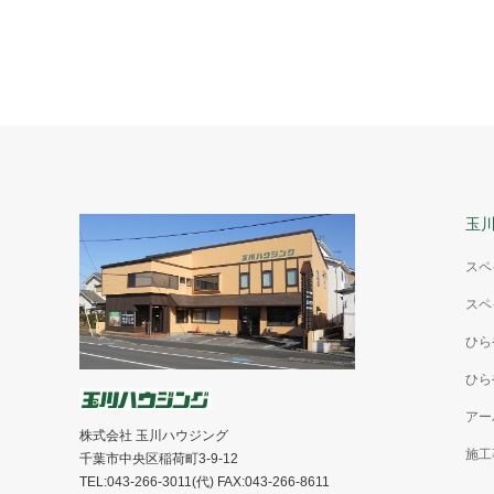
玉
スペ
スペ
ひら
ひら
アー
株式会社 玉川ハウジング
施工
千葉市中央区稲荷町3-9-12
TEL:043-266-3011(代) FAX:043-266-8611