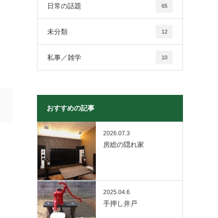
日常の話題
65
未分類
12
私事／雑学
10
おすすめの記事
2026.07.3
房総の隠れ家
2025.04.6
手押し井戸