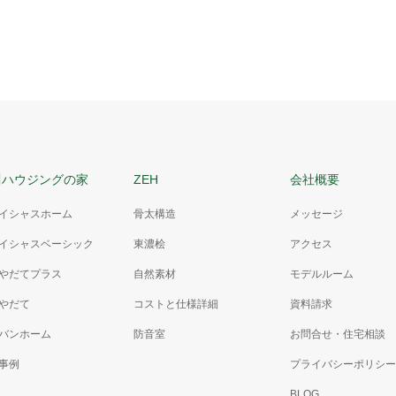
川ハウジングの家
ZEH
会社概要
イシャスホーム
骨太構造
メッセージ
イシャスベーシック
東濃桧
アクセス
やだてプラス
自然素材
モデルルーム
やだて
コストと仕様詳細
資料請求
バンホーム
防音室
お問合せ・住宅相談
事例
プライバシーポリシー
BLOG