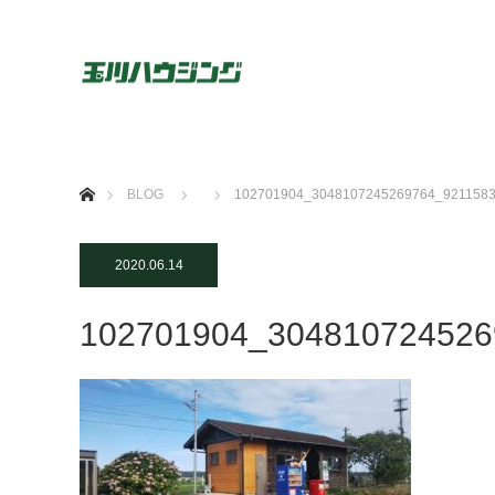
ホーム
BLOG
102701904_3048107245269764_921158
2020.06.14
102701904_304810724526