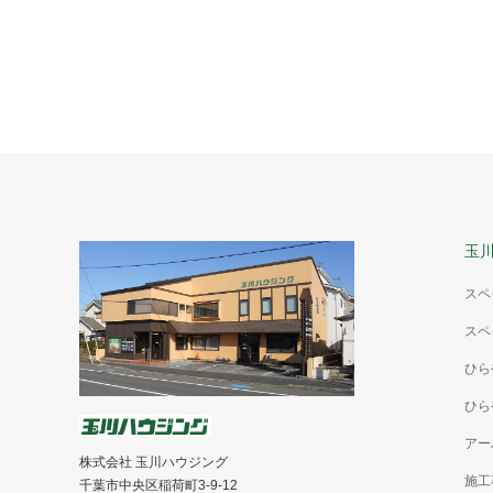
玉
スペ
スペ
ひら
ひら
アー
株式会社 玉川ハウジング
施工
千葉市中央区稲荷町3-9-12