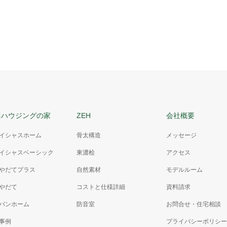
川ハウジングの家
ZEH
会社概要
イシャスホーム
骨太構造
メッセージ
イシャスベーシック
東濃桧
アクセス
やだてプラス
自然素材
モデルルーム
やだて
コストと仕様詳細
資料請求
バンホーム
防音室
お問合せ・住宅相談
事例
プライバシーポリシー